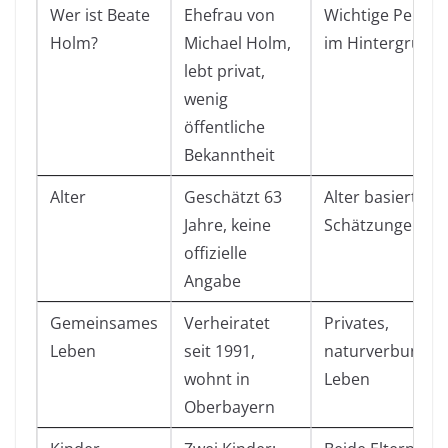
Wer ist Beate
Ehefrau von
Wichtige Person
Holm?
Michael Holm,
im Hintergrund
lebt privat,
wenig
öffentliche
Bekanntheit
Alter
Geschätzt 63
Alter basiert auf
Jahre, keine
Schätzungen
offizielle
Angabe
Gemeinsames
Verheiratet
Privates,
Leben
seit 1991,
naturverbunde
wohnt in
Leben
Oberbayern