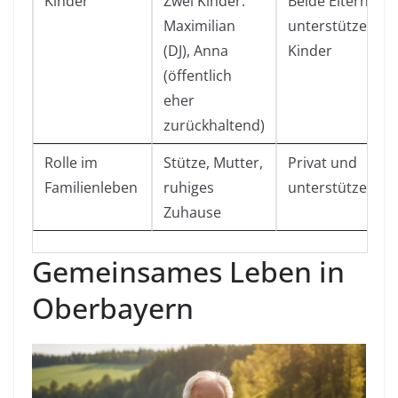
Kinder
Zwei Kinder:
Beide Eltern
Maximilian
unterstützen ih
(DJ), Anna
Kinder
(öffentlich
eher
zurückhaltend)
Rolle im
Stütze, Mutter,
Privat und
Familienleben
ruhiges
unterstützend
Zuhause
Gemeinsames Leben in
Oberbayern