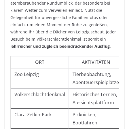
atemberaubender Rundumblick, der besonders bei
klarem Wetter zum Verweilen einlädt. Nutzt die
Gelegenheit für unvergessliche Familienfotos oder
einfach, um einen Moment der Ruhe zu genießen,
während ihr über die Dächer von Leipzig schaut. Jeder
Besuch beim Völkerschlachtdenkmal ist somit ein
lehrreicher und zugleich beeindruckender Ausflug
.
ORT
AKTIVITÄTEN
Zoo Leipzig
Tierbeobachtung,
F
Abenteuerspielplätze
K
Völkerschlachtdenkmal
Historisches Lernen,
H
Aussichtsplattform
I
Clara-Zetkin-Park
Picknicken,
F
Bootfahren
N