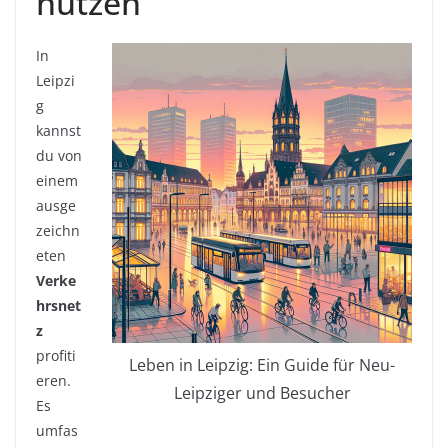
nutzen
In
Leipzi
g
kannst
du von
einem
ausge
zeichn
eten
Verke
hrsnet
z
profiti
Leben in Leipzig: Ein Guide für Neu-
eren.
Leipziger und Besucher
Es
umfas