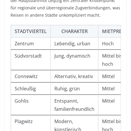
der Hauptbahnhof Leipzig ein zentraler Knotenpunkt
für regionale und überregionale Zugverbindungen, was
Reisen in andere Städte unkompliziert macht.
STADTVIERTEL
CHARAKTER
MIETPREIS
Zentrum
Lebendig, urban
Hoch
Südvorstadt
Jung, dynamisch
Mittel bis
hoch
Connewitz
Alternativ, kreativ
Mittel
Schleußig
Ruhig, grün
Mittel
Gohlis
Entspannt,
Mittel
familienfreundlich
Plagwitz
Modern,
Mittel bis
künstlerisch
hoch